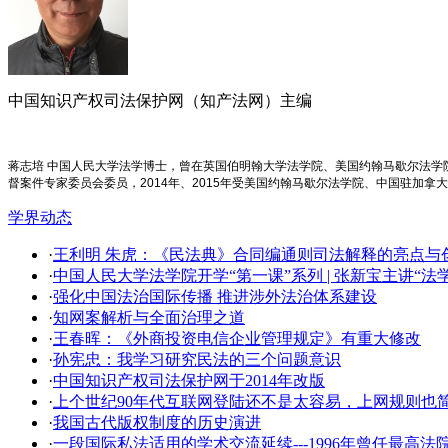
中国知识产权司法保护网（知产法网）主编
蒋志培 中国人民大学法学博士，曾在英国伯明翰大学法学院、美国约翰马歇尔法
督案件专家委员会委员，2014年、2015年受美国约翰马歇尔法学院、中国驻加拿
学界动态
·
王利明 朱虎：《民法典》合同编通则司法解释的亮点与创新
·
中国人民大学法学院开学​“第一课”系列 | 张新宝主讲“
·
强化中国法治国际传播 推进涉外法治体系建设
·
知网案解析与全面治理之道
·
王春晖：《外商投资电信企业管理规定》有重大修改
·
孙宪忠：我学习研究民法的三个问题意识
·
中国知识产权司法保护网于2014年改版
·
上个世纪90年代互联网登陆还不是太容易，上网规则也
·
我国古代版权制度的历史演进
·
一段国际私法适用的学术交流延续---1996年曾任最