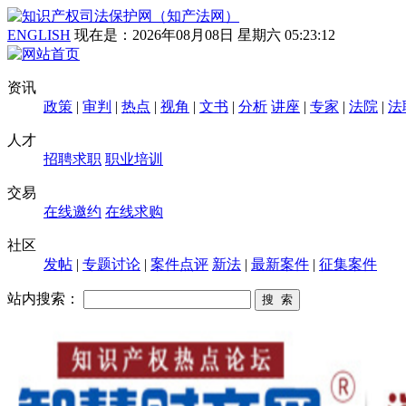
ENGLISH
现在是：
2026年08月08日 星期六 05:23:12
资讯
政策
|
审判
|
热点
|
视角
|
文书
|
分析
讲座
|
专家
|
法院
|
法
人才
招聘求职
职业培训
交易
在线邀约
在线求购
社区
发帖
|
专题讨论
|
案件点评
新法
|
最新案件
|
征集案件
站内搜索：