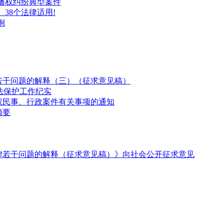
播权纠纷典型案件
、38个法律适用!
例
若干问题的解释（三）（征求意见稿）
法保护工作纪实
权民事、行政案件有关事项的通知
摘要
律若干问题的解释（征求意见稿）》向社会公开征求意见