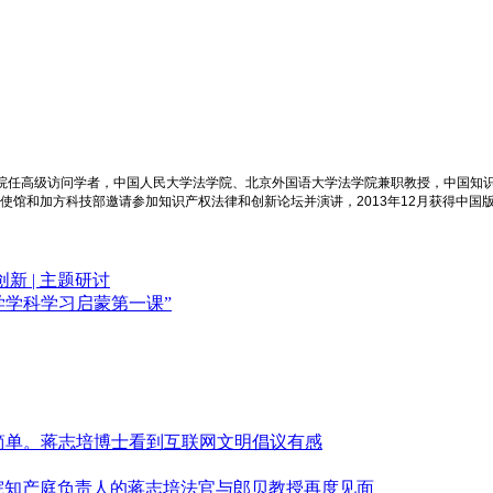
学院任高级访问学者，中国人民大学法学院、北京外国语大学法学院兼职教授，中国知
大使馆和加方科技部邀请参加知识产权法律和创新论坛并演讲，2013年12月获得中国
 | 主题研讨
法学学科学习启蒙第一课”
简单。蒋志培博士看到互联网文明倡议有感
高法院知产庭负责人的蒋志培法官与郎贝教授再度见面