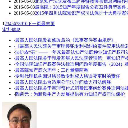
2016-05-03
北京知产法院发布三起涉链接侵害信息网络传
2016-05-03
最高院：2015知产年度报告公布32件典型案件
2016-05-03
2015年四川法院知识产权司法保护十大典型案
1
2
3
4
5
6
7
8
9
10
下一页
最末页
审判信息
·
最高人民法院发布修改后的《民事案件案由规定》
·
《最高人民法院关于审理侵犯专利权纠纷案件应用法律
·
法护农“芯” ——一年来最高法知产法庭种业知识产权司
·
​最高人民法院关于印发基层人民法院管辖第一审知识产
·
全国法院知识产权案件法律适用问题年度报告（2024）
·
最高院知产庭六周年：工作量翻两番
·
专利代理机构因过错导致专利权人错误变更时的责任
·
最高人民法院出台适用公司法时间效力司法解释
·
最高人民法院关于审理预付式消费民事纠纷案件适用法
·
陶凯元：为新质生产力发展提供有力知识产权司法保护