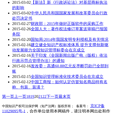
2015-03-02
【新法】新《行政诉讼法》对基层商标执法
的影响
2015-03-02
中华人民共和国国家发展和改革委员会行政
处罚决定书
2015-02-27
财政部：2015年做好正版软件的采购工作
2015-02-26
全国人大：著作权法修订草案送审稿已报国
务院
2015-02-20
国知局:2014年我国发明专利授权及有关情况
2015-02-16
建立健全知识产权标准体系 提升支撑创新驱
动发展能力全国知识管理标委会在京成立
2015-02-16
关于印发《全国新闻出版广电（版权）依法
行政示范点管理办法》的通知
2015-02-16
发改委：高通60.88亿元反垄断罚款已全部到
账
2015-02-15
全国知识管理标准化技术委员会在京成立
2015-02-12
中国工商报：如何认定仿冒知名商品特有名
称、包装、装潢？
第一页
上一页
18
19
20
21
22
下一页
最末页
京ICP备
中国知识产权司法保护网（知产法网）版权所有； 备案号：
11029095号-1
，合作单位使用本网稿件，请注明本网出处和作