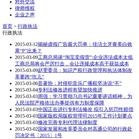
对外交流
律师维权
企业之声
首页
>
行政执法
行政执法
2015-03-12
揭秘虚假广告最大罚单：佳洁士牙膏美白效
果“P”出来？
2015-03-09
工商总局谈“淘宝卖假货”:企业违法成本太低
工商总局将会严厉打击，会让违规成本高于获益成本
2015-03-09
赵雯委员：知识产权行政管理和执法体制改
革要跨“坎儿”
2015-03-06
音著协：对侵犯音乐广播权坚决说“不”
2015-03-04
专利法修改进程有望加快推进
2015-03-03
周强：学习贯彻习总书记重要讲话精神，为
人民法院严格依法办事提供有力制度保障
2015-03-03
中国正在进行专利法修改 拟引入惩罚性赔偿
2015-03-03
国家版权局版权管理司2015年工作计划要点
2015-03-03
修改完善专利代理法律制度
2015-03-02
国家发展和改革委员会对高通公司的行政处
罚决定书〔2015〕1号