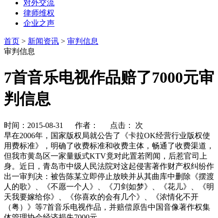
对外交流
律师维权
企业之声
首页
>
新闻资讯
>
审判信息
审判信息
7首音乐电视作品赔了7000元审
判信息
时间：2015-08-31 作者： 点击：
次
早在2006年，国家版权局就公告了《卡拉OK经营行业版权使
用费标准》，明确了收费标准和收费主体，畅通了收费渠道，
但我市黄岛区一家量贩式KTV竟对此置若罔闻，后惹官司上
身。近日，青岛市中级人民法院对这起侵害著作财产权纠纷作
出一审判决：被告陈某立即停止放映并从其曲库中删除《摆渡
人的歌》、《不愿一个人》、《刀剑如梦》、《花儿》、《明
天我要嫁给你》、《你喜欢的会有几个》、《浓情化不开
（粤）》等7首音乐电视作品，并赔偿原告中国音像著作权集
体管理协会经济损失7000元。