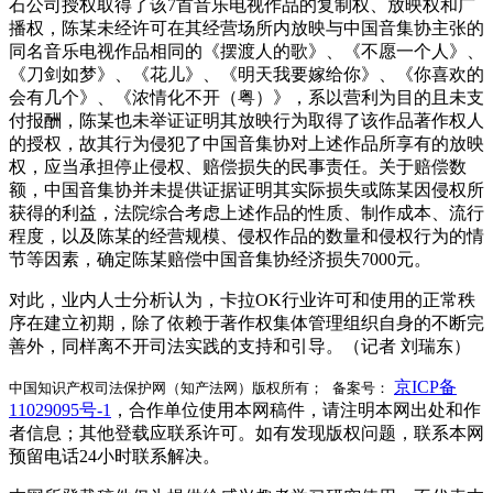
石公司授权取得了该7首音乐电视作品的复制权、放映权和广
播权，陈某未经许可在其经营场所内放映与中国音集协主张的
同名音乐电视作品相同的《摆渡人的歌》、《不愿一个人》、
《刀剑如梦》、《花儿》、《明天我要嫁给你》、《你喜欢的
会有几个》、《浓情化不开（粤）》，系以营利为目的且未支
付报酬，陈某也未举证证明其放映行为取得了该作品著作权人
的授权，故其行为侵犯了中国音集协对上述作品所享有的放映
权，应当承担停止侵权、赔偿损失的民事责任。关于赔偿数
额，中国音集协并未提供证据证明其实际损失或陈某因侵权所
获得的利益，法院综合考虑上述作品的性质、制作成本、流行
程度，以及陈某的经营规模、侵权作品的数量和侵权行为的情
节等因素，确定陈某赔偿中国音集协经济损失7000元。
对此，业内人士分析认为，卡拉OK行业许可和使用的正常秩
序在建立初期，除了依赖于著作权集体管理组织自身的不断完
善外，同样离不开司法实践的支持和引导。（记者 刘瑞东）
京ICP备
中国知识产权司法保护网（知产法网）版权所有； 备案号：
11029095号-1
，合作单位使用本网稿件，请注明本网出处和作
者信息；其他登载应联系许可。如有发现版权问题，联系本网
预留电话24小时联系解决。