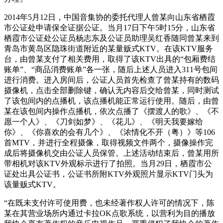
2014年5月12日，中国音集协的委托代理人曾某向山东省栖霞
市公证处申请保全证据公证。当月17日下午5时15分，山东省
栖霞市公证处公证员杨志东及公证员助理吴红香随同曾某来到
青岛市黄岛区隐珠街道附近的某量贩式KTV。在该KTV服务
台，由曾某支付了相关费用，取得了该KTV出具的“包厢费结
账单”、“商品消费账单”各一张，随后上述人员进入311号包间
进行消费。进入房间后，公证人员首先检查了曾某持有的数码
摄像机，点击全部删除键，确认无内容后交给曾某，同时测试
了该包间内的点播机，该点播机能正常运行使用。随后，由曾
某在该包间内操作点播机，依次点播了《摆渡人的歌》、《不
愿一个人》、《刀剑如梦》、《花儿》、《明天我要嫁给
你》、《你喜欢的会有几个》、《浓情化不开（粤）》等106
首MTV，并进行全程摄像，取得视频文件两个，摄像操作完
成后将摄像机交由公证人员保管。上述活动结束后，曾某用所
带相机对该KTV外观标示进行了拍照。当月29日，栖霞市公
证处出具公证书，公证书所附KTV外观照片显示KTV门头为
该量贩式KTV。
“在既未支付许可使用费，也未经著作权人许可的情况下，陈
某在其营业场所内通过卡拉OK点歌系统，以营利为目的播放