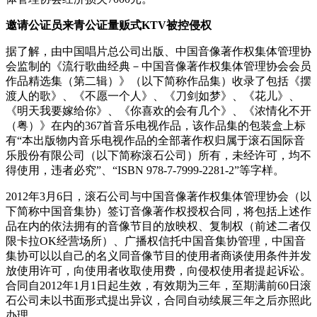
邀请公证员来青公证量贩式KTV被控侵权
据了解，由中国唱片总公司出版、中国音像著作权集体管理协
会监制的《流行歌曲经典－中国音像著作权集体管理协会会员
作品精选集（第二辑）》（以下简称作品集）收录了包括《摆
渡人的歌》、《不愿一个人》、《刀剑如梦》、《花儿》、
《明天我要嫁给你》、《你喜欢的会有几个》、《浓情化不开
（粤）》在内的367首音乐电视作品，该作品集的包装盒上标
有“本出版物内音乐电视作品的全部著作权归属于滚石国际音
乐股份有限公司（以下简称滚石公司）所有，未经许可，均不
得使用，违者必究”、“ISBN 978-7-7999-2281-2”等字样。
2012年3月6日，滚石公司与中国音像著作权集体管理协会（以
下简称中国音集协）签订音像著作权授权合同，将包括上述作
品在内的依法拥有的音像节目的放映权、复制权（前述二者仅
限卡拉OK经营场所）、广播权信托中国音集协管理，中国音
集协可以以自己的名义同音像节目的使用者商谈使用条件并发
放使用许可，向使用者收取使用费，向侵权使用者提起诉讼。
合同自2012年1月1日起生效，有效期为三年，至期满前60日滚
石公司未以书面形式提出异议，合同自动续展三年之后亦照此
办理。