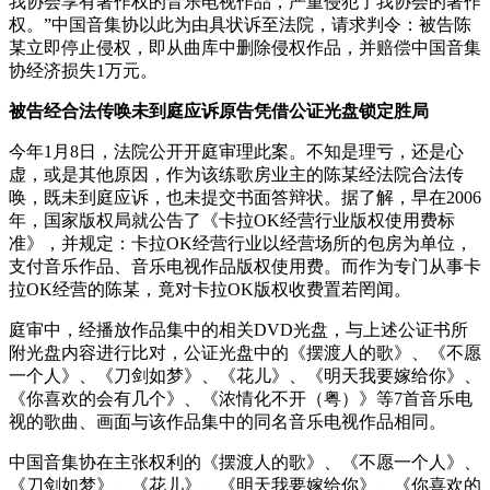
我协会享有著作权的音乐电视作品，严重侵犯了我协会的著作
权。”中国音集协以此为由具状诉至法院，请求判令：被告陈
某立即停止侵权，即从曲库中删除侵权作品，并赔偿中国音集
协经济损失1万元。
被告经合法传唤未到庭应诉原告凭借公证光盘锁定胜局
今年1月8日，法院公开开庭审理此案。不知是理亏，还是心
虚，或是其他原因，作为该练歌房业主的陈某经法院合法传
唤，既未到庭应诉，也未提交书面答辩状。据了解，早在2006
年，国家版权局就公告了《卡拉OK经营行业版权使用费标
准》，并规定：卡拉OK经营行业以经营场所的包房为单位，
支付音乐作品、音乐电视作品版权使用费。而作为专门从事卡
拉OK经营的陈某，竟对卡拉OK版权收费置若罔闻。
庭审中，经播放作品集中的相关DVD光盘，与上述公证书所
附光盘内容进行比对，公证光盘中的《摆渡人的歌》、《不愿
一个人》、《刀剑如梦》、《花儿》、《明天我要嫁给你》、
《你喜欢的会有几个》、《浓情化不开（粤）》等7首音乐电
视的歌曲、画面与该作品集中的同名音乐电视作品相同。
中国音集协在主张权利的《摆渡人的歌》、《不愿一个人》、
《刀剑如梦》、《花儿》、《明天我要嫁给你》、《你喜欢的