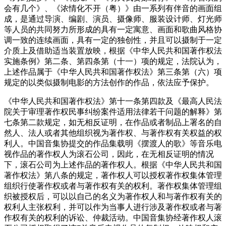
会有几个》、《浓情化不开（粤）》由一系列有伴音的画面组
成，是通过导演、编剧、演员、摄像师、服装设计师、灯光师
等人员的共同努力所形成的具有一定寓意、画面和歌曲风格协
调一致的连续画面，具有一定的独创性，并且可以摄制于一定
介质上及借助适当装置放映，根据《中华人民共和国著作权法
实施条例》第二条、第四条第（十一）项的规定，法院认为，
上述作品属于《中华人民共和国著作权法》第三条第（六）项
规定的以类似摄制电影的方法创作的作品，依法应予保护。
《中华人民共和国著作权法》第十一条第四款及《最高人民法
院关于审理著作权民事纠纷案件适用法律若干问题的解释》第
七条第二款规定，如无相反证明，在作品或者制品上署名的自
然人、法人或者其他组织视为著作权、与著作权有关权益的权
利人。中国音集协提交的作品集载明《摆渡人的歌》等音乐电
视作品的著作权人为滚石公司，因此，在无相反证明的情况
下，滚石公司为上述作品的著作权人。根据《中华人民共和国
著作权法》第八条的规定，著作权人可以授权著作权集体管理
组织行使著作权或者与著作权有关的权利。著作权集体管理组
织被授权后，可以以自己的名义为著作权人和与著作权有关的
权利人主张权利，并可以作为当事人进行涉及著作权或者与著
作权有关的权利的诉讼、仲裁活动。中国音集协经著作权人滚