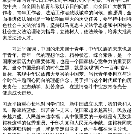
军委主席习近平3日上午来到中国政法大学考察。习近平代表
党中央，向全国各族青年致以节日的问候，向全国广大教育工
作者、青年工作者、法治工作者致以诚挚的问候。他强调，全
面推进依法治国是一项长期而重大的历史任务，要坚持中国特
色社会主义法治道路，坚持以马克思主义法学思想和中国特色
社会主义法治理论为指导，立德树人，德法兼修，培养大批高
素质法治人才。
习近平强调，中国的未来属于青年，中华民族的未来也属
于青年。青年一代的理想信念、精神状态、综合素质，是一个
国家发展活力的重要体现，也是一个国家核心竞争力的重要因
素。当今中国最鲜明的时代主题，就是实现“两个一百年”奋斗
目标、实现中华民族伟大复兴的中国梦。当代青年要树立与这
个时代主题同心同向的理想信念，勇于担当这个时代赋予的历
史责任，励志勤学、刻苦磨炼，在激情奋斗中绽放青春光芒、
健康成长进步。
习近平语重心长地对同学们说，新中国成立以来，我们党和人
民一路筚路蓝缕、艰苦奋斗走来，使国家越来越富强、民族越
来越兴盛、人民越来越幸福，其中很重要的一条就是有无数焦
裕禄这样的优秀党员、干部为党和人民无私奉献。焦裕禄同志
的事迹归结到一点，就是坚定跟党走，他一生都在为党分忧、