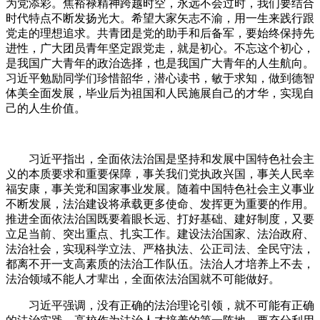
为党添彩。焦裕禄精神跨越时空，永远不会过时，我们要结合
时代特点不断发扬光大。希望大家矢志不渝，用一生来践行跟
党走的理想追求。共青团是党的助手和后备军，要始终保持先
进性，广大团员青年坚定跟党走，就是初心。不忘这个初心，
是我国广大青年的政治选择，也是我国广大青年的人生航向。
习近平勉励同学们珍惜韶华，潜心读书，敏于求知，做到德智
体美全面发展，毕业后为祖国和人民施展自己的才华，实现自
己的人生价值。
习近平指出，全面依法治国是坚持和发展中国特色社会主
义的本质要求和重要保障，事关我们党执政兴国，事关人民幸
福安康，事关党和国家事业发展。随着中国特色社会主义事业
不断发展，法治建设将承载更多使命、发挥更为重要的作用。
推进全面依法治国既要着眼长远、打好基础、建好制度，又要
立足当前、突出重点、扎实工作。建设法治国家、法治政府、
法治社会，实现科学立法、严格执法、公正司法、全民守法，
都离不开一支高素质的法治工作队伍。法治人才培养上不去，
法治领域不能人才辈出，全面依法治国就不可能做好。
习近平强调，没有正确的法治理论引领，就不可能有正确