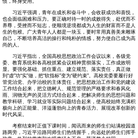
惯，终身受用。
习近平强调，青年在成长和奋斗中，会收获成功和喜悦，
也会面临困难和压力。要正确对待一时的成败得失，处优而不
养尊，受挫而不短志，使顺境逆境都成为人生的财富而不是人
生的包袱。广大青年人人都是一块玉，要时常用真善美来雕琢
自己，不断培养高洁的操行和纯朴的情感，努力使自己成为高
尚的人。
习近平指出，全国高校思想政治工作会议以来，各级党
委、教育系统和各高校抓紧会议精神贯彻落实，工作成效明
显。要强化基础、抓住重点、建立规范、落实责任，真正做
到“虚”功“实”做，把“软指标”变为“硬约束”。高校党委要履行好
管党治党、办学治校的主体责任，把思想政治工作和党的建设
工作结合起来，把立德树人、规范管理的严格要求和春风化
雨、润物无声的灵活方式结合起来，把解决师生的思想问题和
教学科研、学习就业等实际问题结合起来，使高校始终充满积
极向上的正能量、洋溢蓬勃向上的青春活力、展现改革创新的
时代风采。
考察结束时正值下课时间，闻讯而来的师生们站满校园道
路两旁，习近平沿路同师生们热情握手，向远处的师生们挥手