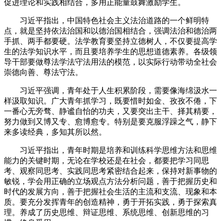
促进理论和实践相结合，多用正能量鼓舞激励学生。
习近平指出，中国特色社会主义法治道路的一个鲜明特
点，就是坚持依法治国和以德治国相结合，强调法治和德治两
手抓、两手都要硬。法学教育要坚持立德树人，不仅要提高学
生的法学知识水平，而且要培养学生的思想道德素养。各级领
导干部要做尊法学法守法用法的模范，以实际行动带动全社会
崇德向善、尊法守法。
习近平强调，青年处于人生积累阶段，需要像海绵汲水一
样汲取知识。广大青年抓学习，既要惜时如金、孜孜不倦，下
一番心无旁骛、静谧自怡的功夫，又要突出主干、择其精要，
努力做到又博又专、愈博愈专。特别是要克服浮躁之气，静下
来多读经典，多知其所以然。
习近平指出，青年时期是培养和训练科学思维方法和思维
能力的关键时期，无论在学校还是在社会，都要把学习同思
考、观察同思考、实践同思考紧密结合起来，保持对新事物的
敏锐，学会用正确的立场观点方法分析问题，善于把握历史和
时代的发展方向，善于把握社会生活的主流和支流、现象和本
质。要充分发挥青年的创造精神，勇于开拓实践，勇于探索真
理。养成了历史思维、辩证思维、系统思维、创新思维的习