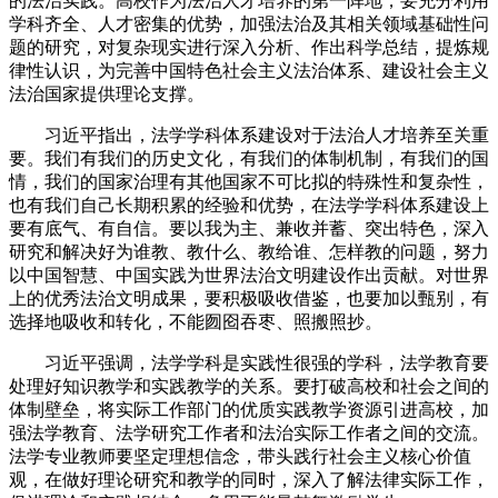
的法治实践。高校作为法治人才培养的第一阵地，要充分利用
学科齐全、人才密集的优势，加强法治及其相关领域基础性问
题的研究，对复杂现实进行深入分析、作出科学总结，提炼规
律性认识，为完善中国特色社会主义法治体系、建设社会主义
法治国家提供理论支撑。
习近平指出，法学学科体系建设对于法治人才培养至关重
要。我们有我们的历史文化，有我们的体制机制，有我们的国
情，我们的国家治理有其他国家不可比拟的特殊性和复杂性，
也有我们自己长期积累的经验和优势，在法学学科体系建设上
要有底气、有自信。要以我为主、兼收并蓄、突出特色，深入
研究和解决好为谁教、教什么、教给谁、怎样教的问题，努力
以中国智慧、中国实践为世界法治文明建设作出贡献。对世界
上的优秀法治文明成果，要积极吸收借鉴，也要加以甄别，有
选择地吸收和转化，不能囫囵吞枣、照搬照抄。
习近平强调，法学学科是实践性很强的学科，法学教育要
处理好知识教学和实践教学的关系。要打破高校和社会之间的
体制壁垒，将实际工作部门的优质实践教学资源引进高校，加
强法学教育、法学研究工作者和法治实际工作者之间的交流。
法学专业教师要坚定理想信念，带头践行社会主义核心价值
观，在做好理论研究和教学的同时，深入了解法律实际工作，