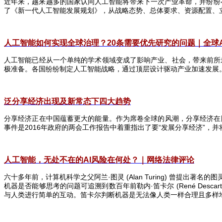
近年来，越来越多的国家认同人工智能将带来下一次产业革命，并纷纷
了《新一代人工智能发展规划》，从战略态势、总体要求、资源配置、
人工智能如何实现全球治理？20
条需要优先研究的问题｜全球A
人工智能已经从一个单纯的学术领域变成了影响产业、社会，带来前所
极准备。各国纷纷制定人工智能战略，通过顶层设计驱动产业加速发展
泛分享经济出现及新常态下四大趋势
分享经济正在中国蕴蓄更大的能量。作为席卷全球的风潮，分享经济在
事件是
2016
年政府的两会工作报告中着重指出了要“发展分享经济”，并
人工智能，无处不在的AI
风险在何处？｜网络法律评
论
六十多年前，计算机科学之父阿兰·图灵
(Alan Turing)
曾提出著名的图
机器是否能够思考的问题可追溯到数百年前勒内·笛卡尔
(Ren
é
Descar
与人类进行简单的互动。笛卡尔判断机器是无法像人类一样合理且多样