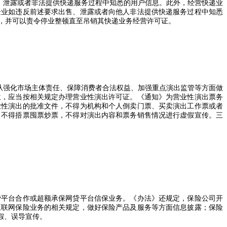
、泄露或者非法提供快递服务过程中知悉的用户信息。此外，经营快递业
企业如违反前述要求出售、泄露或者向他人非法提供快递服务过程中知悉
，并可以责令停业整顿直至吊销其快递业务经营许可证。
从强化市场主体责任、保障消费者合法权益、加强重点演出监管等方面做
位，应当按相关规定办理营业性演出许可证。《通知》为营业性演出票务
业性演出的批准文件，不得为机构和个人倒卖门票、买卖演出工作票或者
，不得捂票囤票炒票，不得对演出内容和票务销售情况进行虚假宣传。三
贷平台合作或超额承保网贷平台信保业务。《办法》还规定，保险公司开
互联网保险业务的相关规定，做好保险产品及服务等方面信息披露；保险
假、误导宣传。