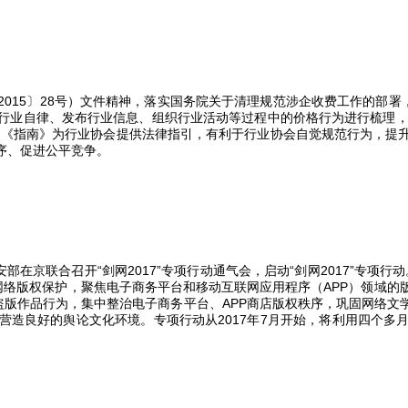
2015
〕
28
号）文件精神，落实国务院关于清理规范涉企收费工作的部署
行业自律、发布行业信息、组织行业活动等过程中的价格行为进行梳理
。《指南》为行业协会提供法律指引，有利于行业协会自觉规范行为，提
序、促进公平竞争。
安部在京联合召开“剑网
2017
”专项行动通气会，启动“剑网
2017
”专项行
网络版权保护，聚焦电子商务平台和移动互联网应用程序（
APP
）领域的
盗版作品行为，集中整治电子商务平台、
APP
商店版权秩序，巩固网络文
营造良好的舆论文化环境。专项行动从
2017
年
7
月开始，将利用四个多