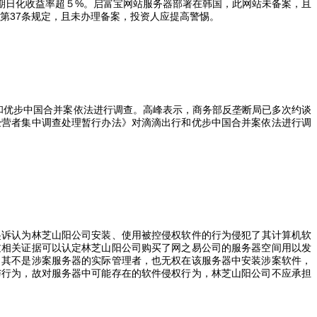
期日化收益率超５
%
。启富宝网站服务器部署在韩国，此网站未备案，且
第
37
条规定，且未办理备案，投资人应提高警惕。
和优步中国合并案依法进行调查。高峰表示，商务部反垄断局已多次约谈
经营者集中调查处理暂行办法》对滴滴出行和优步中国合并案依法进行调
起诉认为林芝山阳公司安装、使用被控侵权软件的行为侵犯了其计算机软
过相关证据可以认定林芝山阳公司购买了网之易公司的服务器空间用以发
，其不是涉案服务器的实际管理者，也无权在该服务器中安装涉案软件，
与行为，故对服务器中可能存在的软件侵权行为，林芝山阳公司不应承担