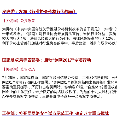
发改委：发布《行业协会价格行为指南》
【关键词】公共政策
为贯彻《中共中央国务院关于推进价格机制改革的若干意见》（中发〔
告形式发布。《指南》对行业协会开展普法宣传、维护行业利益、实施
较大的行为
4
项、法律风险很大的行为
4
项、法律风险极高的行为
12
项
利于价格主管部门加强对行业协会的事中、事后监管，维护市场价格秩
国家版权局等四部委：启动“剑网2017
”专项行动
【关键词】监管动态
7
月
25
日，国家版权局、国家互联网信息办公室、工业和信息化部、公
网
2017
”专项行动的工作部署。“剑网
2017
”将聚焦新闻出版影视行业的
要案为重要抓手，严厉打击各类网站、移动客户端、“自媒体”传播侵权
网企业的主体责任，维护良好的网络版权秩序，为党的十九大胜利召开
APP
领域版权专项整治；三是开展电子商务平台版权专项整治。
工信部：将开展网络安全试点示范工作
确定八大重点领域