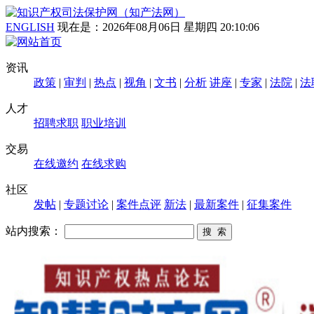
ENGLISH
现在是：
2026年08月06日 星期四 20:10:07
资讯
政策
|
审判
|
热点
|
视角
|
文书
|
分析
讲座
|
专家
|
法院
|
法
人才
招聘求职
职业培训
交易
在线邀约
在线求购
社区
发帖
|
专题讨论
|
案件点评
新法
|
最新案件
|
征集案件
站内搜索：