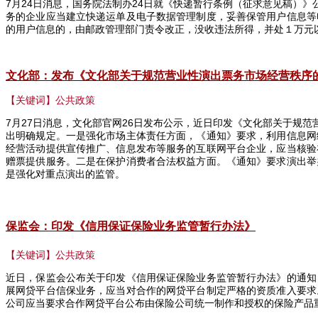
7
月
24
日消息，国务院法制办
24
日就《快递暂行条例（征求意见稿）》
务的企业应当建立快递运单及电子数据管理制度，妥善保管用户信息等
的用户信息的，由邮政管理部门责令改正，没收违法所得，并处１万元
文化部：发布《文化部关于规范营业性演出票务市场经营秩序
【关键词】公共政策
7
月
27
日消息，文化部官网
26
日发布公示，近日印发《文化部关于规范
出明确规定。一是强化市场主体责任方面，《通知》要求，利用信息网
经营活动提供宣传推广、信息发布等服务的互联网平台企业，应当核验
赠票提供服务。二是在保护消费者合法权益方面。《通知》要求演出举
是强化对重点演出的监管。
保监会：印发《信用保证保险业务监管暂行办法》
【关键词】公共政策
近日，保监会公布关于印发《信用保证保险业务监管暂行办法》的通知
展网贷平台信保业务，应当对合作的网贷平台制定严格的资质准入要求
公司应当要求合作网贷平台公布由保险公司统一制作和授权的保险产品