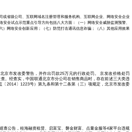
司或省级公司、互联网域名注册管理和服务机构、互联网企业、网络安全企业
络安全试点示范重点引导方向包括八大方面：（一）网络安全威胁监测预警、
六）网络安全创新应用；（七）防范打击通讯信息诈骗；（八）其他应用效果
被北京市发改委警告，并作出罚款
25
万元的行政处罚。 京发改价格处罚
检查。经查实，中国联通北京市分公司在销售商品时，存在前述三大类违
监〔
2014
〕
1223
号）第九条和第十二条第（三）项规定，北京市发改委
的巡查公告，桂海融资租赁、启富宝、磐金财富、点量金服等
4
家平台违规