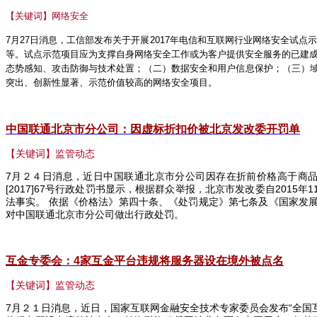
【关键词】网络安全
7
月
27
日消息，工信部发布关于开展
2017
年电信和互联网行业网络安全试点
等。试点示范项目应为支撑自身网络安全工作或为客户提供安全服务的已建
态势感知、攻击防御与技术处置；（二）数据安全和用户信息保护；（三）
突出、创新性显著、示范价值较高的网络安全项目。
中国联通北京市分公司：因虚标折扣价被北京发改委开罚单
【关键词】监管动态
7
月２４日消息，近日中国联通北京市分公司因存在折前价格高于商
[2017]67
号行政处罚书显示，根据群众举报，北京市发改委自
2015
年
1
法事实。 依据《价格法》第四十条、《处罚规定》第七条及《国家发
对中国联通北京市分公司做出行政处罚。
互金专委会：4
家互金平台违规将服务器设在
境外被点名
【关键词】监管动态
7
月２１日消息，近日，国家互联网金融安全技术专家委员会发布“全国