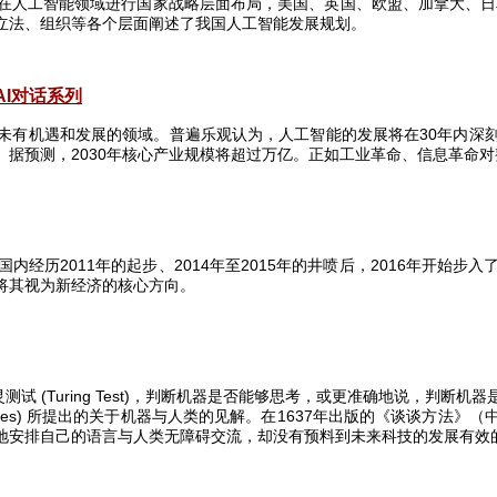
在人工智能领域进行国家战略层面布局，美国、英国、欧盟、加拿大、日
立法、组织等各个层面阐述了我国人工智能发展规划。
I
对话系列
未有机遇和发展的领域。普遍乐观认为，人工智能的发展将在
30
年内深
。据预测，
2030
年核心产业规模将超过万亿。正如工业革命、信息革命对
国内经历
2011
年的起步、
2014
年至
2015
年的井喷后，
2016
年开始步入
将其视为新经济的核心方向。
灵测试
(Turing Test)
，判断机器是否能够思考，或更准确地说，判断机器
tes)
所提出的关于机器与人类的见解。在
1637
年出版的《谈谈方法》（
地安排自己的语言与人类无障碍交流，却没有预料到未来科技的发展有效