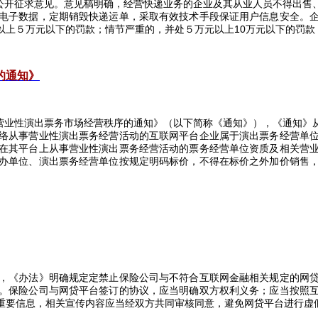
公开征求意见。意见稿明确，经营快递业务的企业及其从业人员不得出售
电子数据，定期销毁快递运单，采取有效技术手段保证用户信息安全。
以上５万元以下的罚款；情节严重的，并处５万元以上
10
万元以下的罚款
的通知》
营业性演出票务市场经营秩序的通知》（以下简称《通知》），《通知》
络从事营业性演出票务经营活动的互联网平台企业属于演出票务经营单
在其平台上从事营业性演出票务经营活动的票务经营单位资质及相关营
办单位、演出票务经营单位按规定明码标价，不得在标价之外加价销售
，《办法》明确规定定禁止保险公司与不符合互联网金融相关规定的网
。保险公司与网贷平台签订的协议，应当明确双方权利义务；应当按照
重要信息，相关宣传内容应当经双方共同审核同意，避免网贷平台进行虚