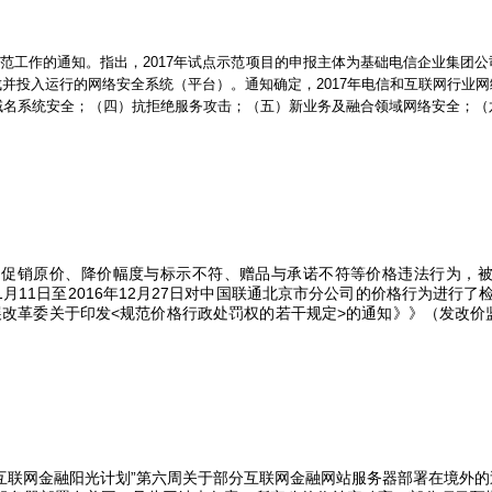
示范工作的通知。指出，
2017
年试点示范项目的申报主体为基础电信企业集团公
成并投入运行的网络安全系统（平台）。通知确定，
2017
年电信和互联网行业网
域名系统安全；（四）抗拒绝服务攻击；（五）新业务及融合领域网络安全；（
品促销原价、降价幅度与标示不符、赠品与承诺不符等价格违法行为，
1
月
11
日至
2016
年
12
月
27
日对中国联通北京市分公司的价格行为进行了
展改革委关于印发
<
规范价格行政处罚权的若干规定
>
的通知》》（发改价
互联网金融阳光计划”第六周关于部分互联网金融网站服务器部署在境外