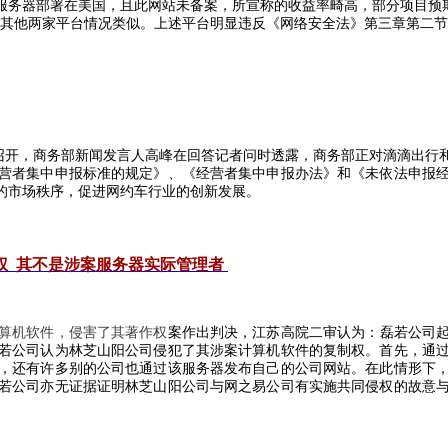
服务器部署在美国，且此网站未备案，所宣称的收益率畸高，部分项目预
其他两家平台情况类似。上述平台明显违反《网络安全法》第三章第二节
召开，商务部新闻发言人高峰在回答记者问时透露，商务部正对滴滴出行
营者集中申报标准的规定》、《经营者集中申报办法》和《未依法申报
的市场秩序，促进网约车行业的创新发展。
权
其不是涉案服务器实际管理者
算机软件，侵害了其著作权
案作出判决，江苏高院二审认为：磊若公司
若公司认为林芝山阳公司侵犯了其涉案计算机软件的复制权。首先，通
，还有许多别的公司也通过该服务器发布自己的公司网站。在此情形下
若公司亦无证据证明林芝山阳公司与网之易公司有实施共同侵权的故意