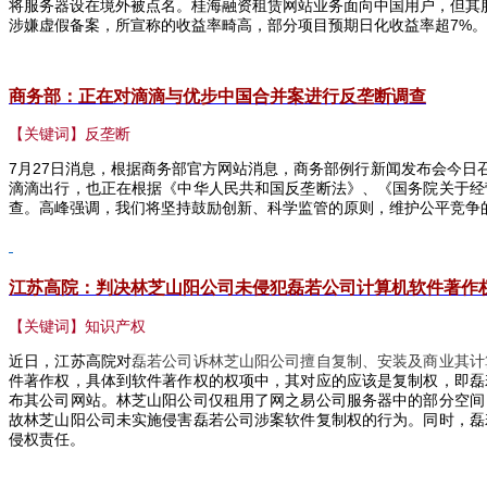
将服务器设在境外被点名。桂海融资租赁网站业务面向中国用户，但其
涉嫌虚假备案，所宣称的收益率畸高，部分项目预期日化收益率超
7%
。
商务部：正在对滴滴与优步中国合并案进行反垄断调查
【关键词】反垄断
7
月
27
日消息，根据商务部官方网站消息，商务部例行新闻发布会今日
滴滴出行，也正在根据《中华人民共和国反垄断法》、《国务院关于经
查。高峰强调，我们将坚持鼓励创新、科学监管的原则，维护公平竞争
江苏高院：判决林芝山阳公司未侵犯磊若公司计算机软件著作
【关键词】知识产权
近日，江苏高院对
磊若公司诉林芝山阳公司擅自复制、安装及商业其计
件著作权，具体到软件著作权的权项中，其对应的应该是复制权，即磊
布其公司网站。林芝山阳公司仅租用了网之易公司服务器中的部分空间
故林芝山阳公司未实施侵害磊若公司涉案软件复制权的行为。同时，磊
侵权责任。