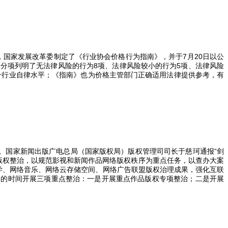
，国家发展改革委制定了《行业协会价格行为指南》，并于
7
月
20
日以公
，分项列明了无法律风险的行为
8
项、法律风险较小的行为
5
项、法律风险
升行业自律水平；《指南》也为价格主管部门正确适用法律提供参考，有
动。国家新闻出版广电总局（国家版权局）版权管理司司长于慈珂通报“剑
版权整治，以规范影视和新闻作品网络版权秩序为重点任务，以查办大案
学、网络音乐、网络云存储空间、网络广告联盟版权治理成果，强化互联
月的时间开展三项重点整治：一是开展重点作品版权专项整治；二是开展