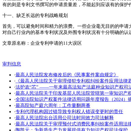
有的则是专利文书撰写的申请质量差，不能起到应该有的保护
十一、缺乏长远的专利战略规划
首先，可以避免时间和精力的浪费。一些企业毫无目的的申请
对自己行业内的基本专利状况及外围专利状况有十分明确的认
文章原名称：企业专利申请的11大误区
审判信息
·
最高人民法院发布修改后的《民事案件案由规定》
·
《最高人民法院关于审理侵犯专利权纠纷案件应用法律
·
法护农“芯” ——一年来最高法知产法庭种业知识产权司
·
​最高人民法院关于印发基层人民法院管辖第一审知识产
·
全国法院知识产权案件法律适用问题年度报告（2024）
·
最高院知产庭六周年：工作量翻两番
·
专利代理机构因过错导致专利权人错误变更时的责任
·
最高人民法院出台适用公司法时间效力司法解释
·
最高人民法院关于审理预付式消费民事纠纷案件适用法
·
陶凯元：为新质生产力发展提供有力知识产权司法保护