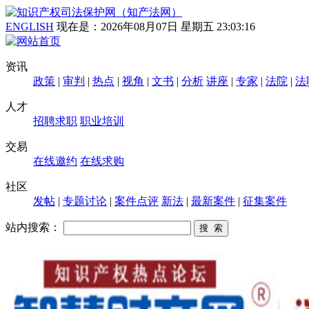
ENGLISH
现在是：
2026年08月07日 星期五 23:03:17
资讯
政策
|
审判
|
热点
|
视角
|
文书
|
分析
讲座
|
专家
|
法院
|
法
人才
招聘求职
职业培训
交易
在线邀约
在线求购
社区
发帖
|
专题讨论
|
案件点评
新法
|
最新案件
|
征集案件
站内搜索：