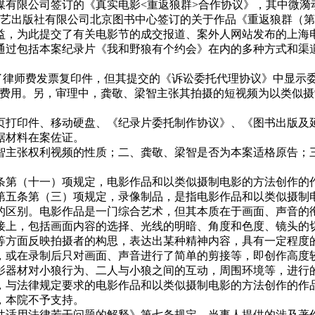
传媒有限公司签订的《真实电影<重返狼群>合作协议》，其中微
长江文艺出版社有限公司北京图书中心签订的关于作品《重返狼群
益，为此提交了有关电影节的成交报道、案外人网站发布的上海
通过包括本案纪录片《我和野狼有个约会》在内的多种方式和渠
提交了律师费发票复印件，但其提交的《诉讼委托代理协议》中显示
的费用。另，审理中，龚敬、梁智主张其拍摄的短视频为以类似
页打印件、移动硬盘、《纪录片委托制作协议》、《图书出版及延
据材料在案佐证。
智主张权利视频的性质；二、龚敬、梁智是否为本案适格原告；
条第（十一）项规定，电影作品和以类似摄制电影的方法创作的
第五条第（三）项规定，录像制品，是指电影作品和以类似摄制
的区别。电影作品是一门综合艺术，但其本质在于画面、声音的
接上，包括画面内容的选择、光线的明暗、角度和色度、镜头的
等方面反映拍摄者的构思，表达出某种精神内容，具有一定程度
，或在录制后只对画面、声音进行了简单的剪接等，即创作高度
影器材对小狼行为、二人与小狼之间的互动，周围环境等，进行
，与法律规定要求的电影作品和以类似摄制电影的方法创作的作
，本院不予支持。
件适用法律若干问题的解释》第七条规定，当事人提供的涉及著