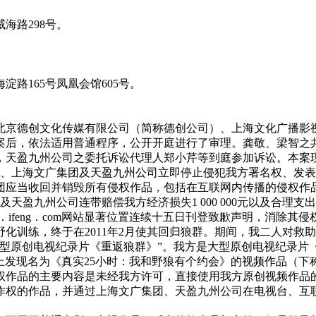
海路298号。
路165号凤凰会馆605号。
北京德创文化传媒有限公司（简称德创公司）、上海文化广播影
案后，依法适用普通程序，公开开庭进行了审理。龚敬、梁智之
，天盈九州公司之委托诉讼代理人郑小芹等到庭参加诉讼。本案
司、上海文广集团及天盈九州公司立即停止侵犯我方署名权、发
当收回并销毁所有侵权作品，包括在互联网内传播的侵权作品，天
盈九州公司连带赔偿我方经济损失1 000 000元以及合理支出
feng．com网站显著位置连续十五日刊登致歉声明，消除其侵
化训练，终于在2011年2月使其回归狼群。期间，我二人对救
型原创电视纪录片《重返狼群》”。我方是大型原创电视纪录片
om）上发现名为《真实25小时：我和野狼有个约会》的视频作品（
权作品的主要内容是未经我方许可，直接使用我方原创视频作品
作权的作品，并通过上海文广集团、天盈九州公司在电视台、互