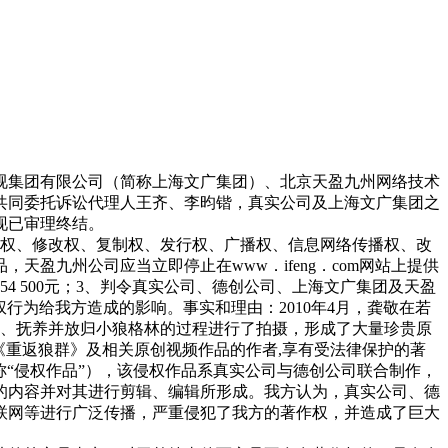
视集团有限公司（简称上海文广集团）、北京天盈九州网络技术
共同委托诉讼代理人王齐、李昀锴，真实公司及上海文广集团之
现已审理终结。
表权、修改权、复制权、发行权、广播权、信息网络传播权、改
盈九州公司应当立即停止在www．ifeng．com网站上提供
54 500元；3、判令真实公司、德创公司、上海文广集团及天盈
权行为给我方造成的影响。事实和理由：2010年4月，龚敬在若
助、抚养并放归小狼格林的过程进行了拍摄，形成了大量珍贵原
《重返狼群》及相关原创视频作品的作者,享有受法律保护的著
下称“侵权作品”），该侵权作品系真实公司与德创公司联合制作，
的内容并对其进行剪辑、编辑所形成。我方认为，真实公司、德
联网等进行广泛传播，严重侵犯了我方的著作权，并造成了巨大