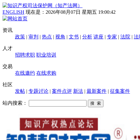
ENGLISH
现在是：
2026年08月07日 星期五 19:00:43
资讯
政策
|
审判
|
热点
|
视角
|
文书
|
分析
讲座
|
专家
|
法院
|
法
人才
招聘求职
职业培训
交易
在线邀约
在线求购
社区
发帖
|
专题讨论
|
案件点评
新法
|
最新案件
|
征集案件
站内搜索：