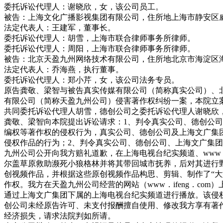
委托诉讼代理人：谢晓欣，女，该公司员工。
被告：上海文化广播影视集团有限公司，住所地上海市静安区威
法定代表人：王建军，董事长。
委托诉讼代理人：胡雪，上海市联合律师事务所律师。
委托诉讼代理人：周阳，上海市联合律师事务所律师。
被告：北京天盈九州网络技术有限公司，住所地北京市海淀区海淀
法定代表人：乔海燕，执行董事。
委托诉讼代理人：郑小芹，女，该公司法务专员。
原告龚敬、梁智与被告真实传媒有限公司（简称真实公司）、
有限公司（简称天盈九州公司）侵害著作权纠纷一案，本院立
共同委托诉讼代理人胡雪，德创公司之委托诉讼代理人谢晓欣
龚敬、梁智向本院提出诉讼请求：1、判令真实公司、德创公
编权等著作权的侵权行为，真实公司、德创公司及上海文广集团应
侵权作品的行为；2、判令真实公司、德创公司、上海文广集团及天
九州公司公开向我方赔礼道歉，在上海电视台纪实频道、www．i
尔盖草原救助濒死小狼格林并将其带回城市抚养，后对其进行野
创视频作品，并根据这些原创视频作品构思、剪辑、制作了“大
作权。我方在天盈九州公司经营的网站（www．ifeng．c
通过上海文广集团下属的上海电视台纪实频道进行播放。该侵
创公司未经原告许可、未支付报酬擅自使用、修改我方享有著
经济损失，请求法院判如所请。