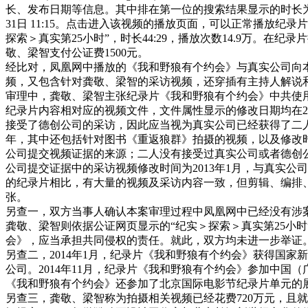
长、发布日期等信息。其中排在第一位的搜索结果显示的时长为44’29
31日 11:15。点击进入该视频的播放页面，可以正常播放纪
探索＞真实第25小时”，时长44:29，播放次数14.9万
敬、梁智支付公证费1500元。
经比对，凤凰网中播放的《我和野狼有个约会》与真实公司向本
频，又包含针对龚敬、梁智的采访视频，还穿插有主持人解说
审理中，龚敬、梁智主张纪录片《我和野狼有个约会》中共使用
纪录片内容相对应的视频文件，文件属性显示的修改日期均在2
接受了德创公司的采访，因此应当视为真实公司已经获得了二人
年，其中还包括针对图书《重返狼群》拍摄的视频，以及修改时
公司提交视频证据的来源；二人没有接受过真实公司或者德创公
公司提交证据中的采访视频修改时间为2013年1月，与真实
的纪录片相比，有大量的视频及采访内容一致，但剪辑、编排
张。
另查一，双方当事人确认本案审理过程中凤凰网中已经没有涉
龚敬、梁智则依据公证网页显示的“纪实＞探索＞真实第25小
会》，应当承担共同侵权的责任。就此，双方均未进一步举证
另查二，2014年1月，纪录片《我和野狼有个约会》获得国家
公司。2014年11月，纪录片《我和野狼有个约会》参加中
《我和野狼有个约会》还参加了北京国际电影节纪录片单元的
另查三，龚敬、梁智称为拍摄相关视频已经花费720万元，且