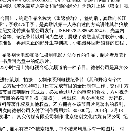
新浪网以《若尔盖草原美女和野狼的缘分》为题对上述《狼女》视
代理合同》，约定作品名称为《重返狼群》。签约后，龚敬向长江
著”，字数476千字，是龚敬以第一人称自述的方式讲述其养狼放
限公司发行，ISBN978-7-88049-624-6，光盘内
外音等。该纪录片以时间为主线，展现了龚敬发现并收养小狼，
练准备，再到真正的野外生存训练，小狼最终回归狼群的过程，
，作品类别为电影和类似摄制电影方法创作的作品，制片者及著作
》一书后附光盘中的纪录片。
25小时”是上海电视台纪实频道的一档节目。德创公司是真实公
乙方进行策划、拍摄，以制作系列电视纪录片《我和野狼有个约
日。乙方应于2014年2月1日前完成节目的全部制作工作，交付甲方
该节目按期制作完成后，必须通过甲方的审查和验收，方可视为
限于节目的各项著作权（版权）、播出权、首次播映权、发行权、
资料等著作权及其他权益。乙方拥有在该节目片尾署名的权利。
创公司支付了制作费用共计80 000元。2013年12月18
侯琳”；“真实传媒有限公司制作 北京德创文化传媒有限公司 纪
有个约会”，显示有257个搜索结果，每个结果均展示有一幅图片、时