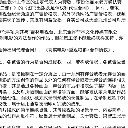
漪动画设计工作室的法定代表人为龚敬，该协议显示双方确认龚
（第二部）》的《图书出版及延伸权利代理合同》。同时，龚敬、
电视台纪录频道的广告价格表、案外视频网站广告价格表、视频
道实现了宣传，其没有利益受损，真实公司及天盈九州公司对涉
委托事项为其与“吉林电视台、北京金烨菲林文化传媒有限公
摄制电影的方法创作的作品，但如该主张不能最终获得支持，亦
伸权利代理合同》、《真实电影<重返狼群>合作协议》、
三、各被告的行为是否构成侵权；四、若构成侵权，各被告应当
作品，是指摄制在一定介质上，由一系列有伴音或者无伴音的画
电影的方法创作的作品以外的任何有伴音或者无伴音的连续相关
衔接，其是通过各种画面、声音的前后衔接表达了某种内容。因
切换，以及对所摄制画面的剪接等方面。能够被认定为电影作品
的独创性。而以机械方式录制形成的录像制品，在录制过程中对
较低，属于运用通常技能即可完成的成果。
的片段式的简单连续摄像，其每段视频的场景单一、内容简单、
品的创作高度不符，应当属于录像制品。关于龚敬、梁智主张涉
作权的底稿、原件、合法出版物、著作权登记证书、认证机构出