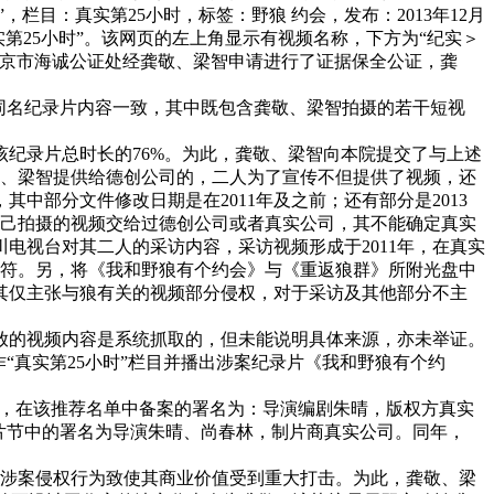
会”，栏目：真实第25小时，标签：野狼 约会，发布：2013年12月
实第25小时”。该网页的左上角显示有视频名称，下方为“纪实＞
况，北京市海诚公证处经龚敬、梁智申请进行了证据保全公证，龚
的同名纪录片内容一致，其中既包含龚敬、梁智拍摄的若干短视
该纪录片总时长的76%。为此，龚敬、梁智向本院提交了与上述
敬、梁智提供给德创公司的，二人为了宣传不但提供了视频，还
部分文件修改日期是在2011年及之前；还有部分是2013
自己拍摄的视频交给过德创公司或者真实公司，其不能确定真实
电视台对其二人的采访内容，采访视频形成于2011年，在真实
不符。另，将《我和野狼有个约会》与《重返狼群》所附光盘中
其仅主张与狼有关的视频部分侵权，对于采访及其他部分不主
放的视频内容是系统抓取的，但未能说明具体来源，亦未举证。
“真实第25小时”栏目并播出涉案纪录片《我和野狼有个约
之一，在该推荐名单中备案的署名为：导演编剧朱晴，版权方真实
录片节中的署名为导演朱晴、尚春林，制片商真实公司。同年，
的涉案侵权行为致使其商业价值受到重大打击。为此，龚敬、梁