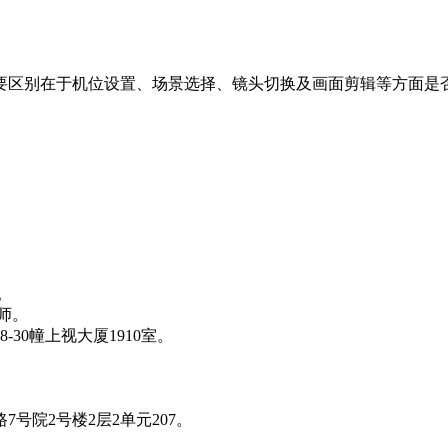
要区别在于机位设置、场景选择、镜头切换及画面剪辑等方面是
。
师。
30幢上视大厦1910室。
号院2号楼2层2单元207。