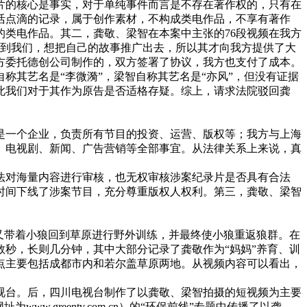
片的核心是事实，对于单纯事件而言是不存在著作权的，只有在
活点滴的记录，属于创作素材，不构成类电作品，不享有著作
类电作品。其二，龚敬、梁智在本案中主张的76段视频在我方
找到我们，想把自己的故事推广出去，所以其才向我方提供了大
方委托德创公司制作的，双方签署了协议，我方也支付了成本。
其艺名是“李微漪”，梁智自称其艺名是“亦风”，但没有证据
此我们对于其作为原告是否适格存疑。综上，请求法院驳回龚
是一个企业，负责所有节目的投资、运营、版权等；我方与上海
、电视剧、新闻、广告营销等全部事宜。从法律关系上来说，真
法对海量内容进行审核，也无权审核涉案纪录片是否具有合法
一时间下线了涉案节目，充分尊重版权人权利。第三，龚敬、梁智
敬又带着小狼回到草原进行野外训练，并最终使小狼重返狼群。在
则数秒，长则几分钟，其中大部分记录了龚敬作为“妈妈”养育、训
点主要包括成都市内和若尔盖草原两地。从视频内容可以看出，
电视台。后，四川电视台制作了以龚敬、梁智拍摄的短视频为主要
w.greentv.com.cn）的“环保前线”专题中传播了以龚