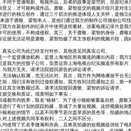
，不同于普通电影、电视作品，后者的故事是架空的，但是纪录
和意义，才可能构成作品。龚敬、梁智提交的视频片段只是对生
材进行的独立创作，通过三个层次的推进体现人文关怀，是独立的
据来源于龚敬、梁智本人，是他们通过我方的制作公司德创公司
可我方在新创作的纪录片中使用这些素材。涉案电视记录片是我
可的使用，不构成侵权。其三，关于龚敬、梁智的身份，龚敬自称
有证据无法证明是龚敬、梁智拍摄了其主张权利的视频片段，因
，真实公司为此已经支付对价。其他意见同真实公司。
是一个监督播放机构，监督上海地区所有频道的播出内容；我方
司是我方的控股子公司，负责运营上海电视台纪实频道所有影片
，与我方无关。请求法院驳回原告的诉讼请求。
，无法确认权属，也无法比对。其次，我方作为网络播放平台无
此之前，我们没有收到过侵权通知。我方收到法院通知之后，第
而且其主张数额过高，请求法院驳回龚敬、梁智的诉讼请求。
证据交换和质证。现查明如下事实：
带回成都市内抚养，取名“格林”。为了使小狼能够重返自然，龚
狼的过程进行了有计划的跟踪拍摄，形成了大量短视频。这些视频短
小狼相处的情节，以及不同季节若尔盖草原的景色等，拍摄的地
人对上述视频共同享有权利，二人之间不区分。
二人均使用了艺名李微漪和亦风，且将其拍摄的短视频提供给了
在四川电视台“宁远时间”节目播出。2011年6月，谷润网（网址为ww