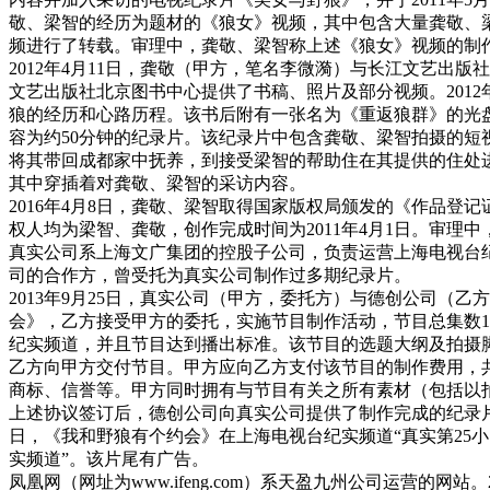
敬、梁智的经历为题材的《狼女》视频，其中包含大量龚敬、梁
频进行了转载。审理中，龚敬、梁智称上述《狼女》视频的制
2012年4月11日，龚敬（甲方，笔名李微漪）与长江文艺
文艺出版社北京图书中心提供了书稿、照片及部分视频。2012
狼的经历和心路历程。该书后附有一张名为《重返狼群》的光盘，盘面
容为约50分钟的纪录片。该纪录片中包含龚敬、梁智拍摄的
将其带回成都家中抚养，到接受梁智的帮助住在其提供的住处
其中穿插着对龚敬、梁智的采访内容。
2016年4月8日，龚敬、梁智取得国家版权局颁发的《作品
权人均为梁智、龚敬，创作完成时间为2011年4月1日。审
真实公司系上海文广集团的控股子公司，负责运营上海电视台纪
司的合作方，曾受托为真实公司制作过多期纪录片。
2013年9月25日，真实公司（甲方，委托方）与德创公司
会》，乙方接受甲方的委托，实施节目制作活动，节目总集数1集，片
纪实频道，并且节目达到播出标准。该节目的选题大纲及拍摄
乙方向甲方交付节目。甲方应向乙方支付该节目的制作费用，共
商标、信誉等。甲方同时拥有与节目有关之所有素材（包括以
上述协议签订后，德创公司向真实公司提供了制作完成的纪录片《我和
日，《我和野狼有个约会》在上海电视台纪实频道“真实第25小
实频道”。该片尾有广告。
凤凰网（网址为www.ifeng.com）系天盈九州公司运营的网