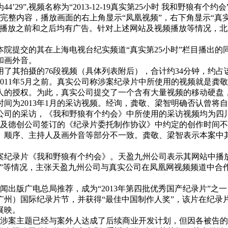
”,视频名称为“2013-12-19真实第25小时 我和野狼有个约
录片完整内容，播放画面的右上角显示“凤凰视频”，右下角显示“真
。在纪录片播放之前和之后均有广告。针对上述网站及视频播放等情
院提交的其在上海电视台纪实频道“真实第25小时”栏目播出
和画外音。
了其拍摄的76段视频（具体列表附后），合计约34分钟，约占
011年5月之前。真实公司称涉案纪录片中所使用的视频就是龚
的授权。为此，真实公司提交了一个含有大量视频的移动硬盘，其中
间为2013年1月的采访视频。经询，龚敬、梁智明确否认曾将
司的采访，《我和野狼有个约会》中所使用的采访视频均为四川
公司及德创公司签订的《纪录片委托制作协议》中约定的创作时间
、顺序、主持人及画外音等部分不一致。龚敬、梁智表示本案中
案纪录片《我和野狼有个约会》。天盈九州公司表示其网站中播
时”等情况，主张天盈九州公司与真实公司在凤凰网视频频道中合作
。
新闻出版广电总局推荐，成为“2013年第四批优秀国产纪录片”
国（广州）国际纪录片节，并获得“最佳中国制作人奖”，该片在纪
展映。
就涉案主题已经与案外人达成了后续商业开发计划，但因各被告