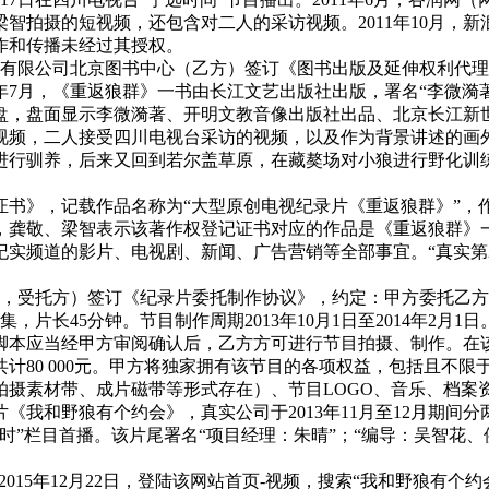
智拍摄的短视频，还包含对二人的采访视频。2011年10月，
作和传播未经过其授权。
出版社有限公司北京图书中心（乙方）签订《图书出版及延伸权利
年7月，《重返狼群》一书由长江文艺出版社出版，署名“李微漪
显示李微漪著、开明文教音像出版社出品、北京长江新世纪文化传媒有
短视频，二人接受四川电视台采访的视频，以及作为背景讲述的画
进行驯养，后来又回到若尔盖草原，在藏獒场对小狼进行野化训
登记证书》，记载作品名称为“大型原创电视纪录片《重返狼群》”
理中，龚敬、梁智表示该著作权登记证书对应的作品是《重返狼群
实频道的影片、电视剧、新闻、广告营销等全部事宜。“真实第
（乙方，受托方）签订《纪录片委托制作协议》，约定：甲方委托
长45分钟。节目制作周期2013年10月1日至2014年2月1
脚本应当经甲方审阅确认后，乙方方可进行节目拍摄、制作。在
计80 000元。甲方将独家拥有该节目的各项权益，包括且不
拍摄素材带、成片磁带等形式存在）、节目LOGO、音乐、档案
野狼有个约会》，真实公司于2013年11月至12月期间分两次向德
时”栏目首播。该片尾署名“项目经理：朱晴”；“编导：吴智花、
站。2015年12月22日，登陆该网站首页-视频，搜索“我和野狼