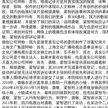
真实公司辩称：首先，电视记录片是对真实情况的报道、诠释
报道、剪辑、创作的过程中体现出人文精神，才有创作的价值
权。我方的电视纪录片是根据龚敬、梁智的故事和其提供的素
提交的数据中均有，而且我们的更多，有300多段。我方的数
量视频素材，并接受了我们的采访，说明龚敬、梁智明知且认
退一步讲，即使龚敬、梁智的视频构成作品，我方也是经过其许
证明二者的对应性，网络上的视频也没有体现权属是何方，现
敬、梁智的全部诉讼请求。
德创公司辩称：我方是接受真实公司的委托制作了涉案纪录片
上海文广集团辩称：首先，上海文化广播电视台是事业单位，
文化广播电视台是完全独立的主体，互不相干。其次，真实公
实公司是个独立法人，如果本案存在侵权，也是真实公司侵权
天盈九州公司辩称：首先，龚敬、梁智没有提供原始拍摄素材
性。根据龚敬、梁智证据，其2016年才完成著作权登记，在
提供的证据无法证明其诉讼请求主张的经济损失和诉讼支出，
当事人围绕诉讼请求依法提交了证据，本院组织当事人进行了
2010年，龚敬在若尔盖草原上救助一只濒死的小狼，并将其
2010年4月至2011年5月期间，龚敬、梁智对上述养狼放
练小狼，小狼成长壮大、最终回归狼群的过程，也包括梁智与
龚敬、梁智二人均有拍摄行为。审理中，龚敬、梁智表示其二
2011年初，四川电视台对龚敬、梁智进行了采访，在采访中
内容并加入采访的电视纪录片《美女与野狼》，并于2011年5月17日