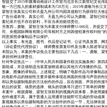
智提交了2015年微漪动画设计工作室与北京长江新世纪文化
敬一方已投入的素材摄制成本为720万元；2015年龚敬与
梁智主张真实公司和天盈九州公司均因其侵权行为获得巨大收
广告分成表等。真实公司、天盈九州公司认为龚敬、梁智已经
案纪录片也不存在获利，不应当承担赔偿责任。
另查四，龚敬、梁智主张为本案支付律师费53 000元，并
司、央视国际网络有限公司等相对方之间因侵犯著作权纠纷”
同意按照录像制品予以保护。
以上事实，有光盘、图书、作品登记证书、公证书及发票、网
《诉讼委托代理协议》、律师费发票复印件及当事人陈述等证
本院认为，本案的争议焦点主要包括以下几点：一、龚敬、梁
承担何种法律责任。
针对争议焦点一：《中华人民共和国著作权法实施条例》第四
面组成，并且借助适当装置放映或者以其他方式传播的作品。
形象、图像的录制品。上述规定，明确了电影作品与录像制品
此电影作品的独创性主要并最终体现在画面的衔接与声音的衔
和以类似摄制电影的方法创作的作品，应在画面、声音的衔接
机位的设置、场景的选择、镜头的切换等只进行了简单的调整
本案中，根据龚敬、梁智主张权利的视频内容来看，系使用摄
创作难度不高，属于普通人运用通常技能即可完成的劳动成果
案视频系以类似摄制电影的方法创作的作品一节，无法律依据
针对争议焦点二：《最高人民法院关于审理著作权民事纠纷案