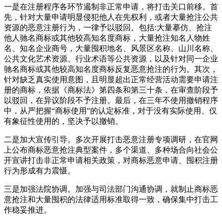
一是在注册程序各环节遏制非正常申请，将打击关口前移。首
先，针对大量申请明显侵犯他人在先权利，或者大量抢注公共
资源的恶意注册行为，一律予以驳回。包括:大量摹仿、抢注
他人驰名商标或其他较高知名度商标，大量抢注知名人物姓
名、知名企业商号，大量囤积地名、风景区名称、山川名称、
公共文化艺术资源、行业术语等公共资源，以及针对同一企业
驰名商标或其他较高知名度商标反复恶意抢注的行为。其次，
针对缺乏真实使用意图，且明显超出正常经营活动需要申请注
册的商标，依据《商标法》第四条和第三十条，在审查阶段予
以驳回，在异议阶段不予注册。最后，在三年不使用撤销程序
中，从严把握“商标使用”的认定标准，对于没有实际使用、仅
有象征性使用的，坚决予以撤销。
二是加大宣传引导。多次开展打击恶意注册专项调研，在官网
上公布商标恶意抢注典型案件，多个渠道、多种场合向社会公
开宣讲打击非正常申请相关政策，对商标恶意申请、囤积注册
行为形成有力震慑。
三是加强法院协调。加强与司法部门沟通协调，就制止商标恶
意抢注和大量囤积的法律适用标准取得一致，确保集中打击工
作稳妥推进。