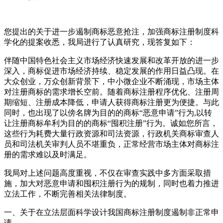
您提出的关于进一步遏制商标恶意抢注，加强商标注册制度科
学化的提案收悉，我局进行了认真研究，现答复如下：
伴随中国特色社会主义市场经济快速发展和改革开放的进一步
深入，商标促进市场经济持续、稳定发展的作用日益凸现。在
大众创业，万众创新背景下，中小微企业不断涌现，市场主体
对注册商标的需求增长空前。随着商标注册程序优化、注册周
期缩短、注册成本降低，申请人获得商标注册更为便捷。与此
同时，也出现了以傍名牌为目的的商标“恶意申请”行为,以转
让注册商标牟利为目的的商标“囤积注册”行为。诚如您所言，
这些行为耗费大量行政资源和司法资源，行政机关商标审查人
员和司法机关审判人员不堪重负，正常经营市场主体对商标注
册的需求难以及时满足。
我局对上述问题高度重视，不仅在审查实践中多方面采取措
施，加大对恶意申请和囤积注册行为的规制，同时也着力推进
立法工作，不断完善相关法律制度。
一、关于在立法层面科学设计我国商标注册制度遏制非正常申
请