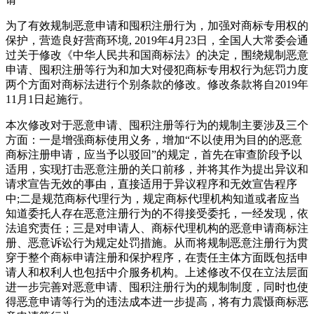
为了有效规制恶意申请和囤积注册行为，加强对商标专用权的
保护，营造良好营商环境, 2019年4月23日，全国人大常委会通
过关于修改《中华人民共和国商标法》的决定，围绕规制恶意
申请、囤积注册等行为和加大对侵犯商标专用权行为惩罚力度
两个方面对商标法进行个别条款的修改。修改条款将自2019年
11月1日起施行。
本次修改对于恶意申请、囤积注册等行为的规制主要涉及三个
方面：一是增强商标使用义务，增加“不以使用为目的的恶意
商标注册申请，应当予以驳回”的规定，首先在审查阶段予以
适用，实现打击恶意注册的关口前移，并将其作为提出异议和
请求宣告无效的事由，直接适用于异议程序和无效宣告程序
中;二是规范商标代理行为，规定商标代理机构知道或者应当
知道委托人存在恶意注册行为的不得接受委托，一经发现，依
法追究责任；三是对申请人、商标代理机构的恶意申请商标注
册、恶意诉讼行为规定处罚措施。从而将规制恶意注册行为贯
穿于整个商标申请注册和保护程序，在责任主体方面既包括申
请人和权利人也包括中介服务机构。上述修改不仅在立法层面
进一步完善对恶意申请、囤积注册行为的规制制度，同时也使
得恶意申请等行为的违法成本进一步提高，将有力震慑商标恶