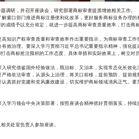
专题调研，并召开座谈会，研究部署商标审查提质增效相关工作。
了解窗口部门推进商标注册便利化改革，更好服务商标业务办理的
得的成绩予以充分肯定，就进一步提高商标审查质量效率，打击商
高知识产权审查质量和审查效率作出重要指示，为商标审查工作指
决有效治理。要深入学习贯彻习近平总书记重要指示精神，强化提
和打击商标抢注囤积的工作态度、具体举措和实际效果上，树立对
入研究借鉴国外经验做法，既治标、又治本，实现常态化长效化治
要严格依法审查，从源头上治理，将关口前移，提前预防、提前规
要认真抓好党建和党风廉政建设，切实维护商标领域清风正气。要
入学习领会中央决策部署，按照座谈会精神抓好贯彻落实，持续提
相关处室负责人参加座谈。