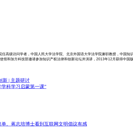
学院任高级访问学者，中国人民大学法学院、北京外国语大学法学院兼职教授，中国知
大使馆和加方科技部邀请参加知识产权法律和创新论坛并演讲，2013年12月获得中国
 | 主题研讨
法学学科学习启蒙第一课”
简单。蒋志培博士看到互联网文明倡议有感