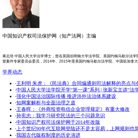
中国知识产权司法保护网（知产法网）主编
蒋志培 中国人民大学法学博士，曾在英国伯明翰大学法学院、美国约翰马歇尔法
督案件专家委员会委员，2014年、2015年受美国约翰马歇尔法学院、中国驻加拿
学界动态
·
王利明 朱虎：《民法典》合同编通则司法解释的亮点与创新
·
中国人民大学法学院开学​“第一课”系列 | 张新宝主讲“
·
强化中国法治国际传播 推进涉外法治体系建设
·
知网案解析与全面治理之道
·
王春晖：《外商投资电信企业管理规定》有重大修改
·
孙宪忠：我学习研究民法的三个问题意识
·
中国知识产权司法保护网于2014年改版
·
上个世纪90年代互联网登陆还不是太容易，上网规则也
·
我国古代版权制度的历史演进