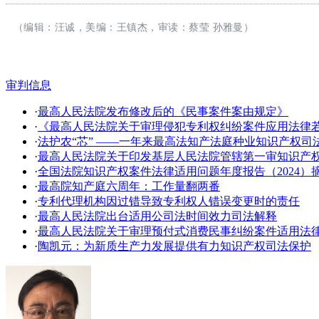
（编辑：汪诚，美编：王镇杰，审读：蔡莹 孙雅曼）
审判信息
·
最高人民法院发布修改后的《民事案件案由规定》
·
《最高人民法院关于审理侵犯专利权纠纷案件应用法律
·
法护农“芯” ——一年来最高法知产法庭种业知识产权司
·
​最高人民法院关于印发基层人民法院管辖第一审知识产
·
全国法院知识产权案件法律适用问题年度报告（2024）
·
最高院知产庭六周年：工作量翻两番
·
专利代理机构因过错导致专利权人错误变更时的责任
·
最高人民法院出台适用公司法时间效力司法解释
·
最高人民法院关于审理预付式消费民事纠纷案件适用法
·
陶凯元：为新质生产力发展提供有力知识产权司法保护