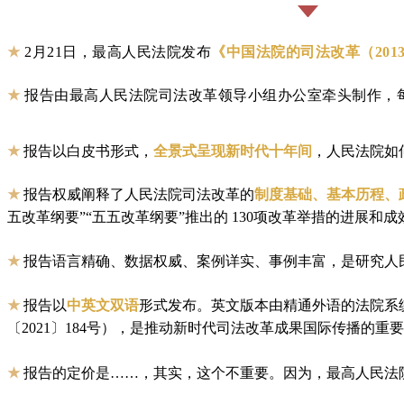
★
2
月
21
日，最高人民法院发布
《中国法院的司法改革（
201
★
报告由最高人民法院司法改革领导小组办公室牵头制作，
★
报告以白皮书形式，
全景式呈现新时代十年间
，人民法院如
★
报告权威阐释了人民法院司法改革的
制度基础、基本历程、
五改革纲要”“五五改革纲要”推出的
130
项改革举措的进展和成
★
报告语言精确、数据权威、案例详实、事例丰富，是研究人
★
报告以
中英文双语
形式发布。英文版本由精通外语的法院系
〔
2021
〕
184
号
），是推动新时代司法改革成果国际传播的重要
★
报告的定价是……，其实，
这个不重要
。因为，最高人民法