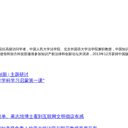
学院任高级访问学者，中国人民大学法学院、北京外国语大学法学院兼职教授，中国知
大使馆和加方科技部邀请参加知识产权法律和创新论坛并演讲，2013年12月获得中国
 | 主题研讨
法学学科学习启蒙第一课”
简单。蒋志培博士看到互联网文明倡议有感