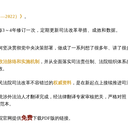
3
—
2022
）》
。
每
3
～
4
年修订一次，定期更新司法改革举措、成效和数据。
何坚决贯彻党中央决策部署，做成了一系列想了很多年、讲了很
政治脉络和实施机制
，并从全面落实司法责任制、法院组织体系
效。
民法院司法改革不容错过的
权威资料
，是在新起点上接续推进司
统涉外法治人才翻译完成，经法律翻译专家审核把关，严格对照
范本。
免费
院官网提供
下载
PDF
版的链接。