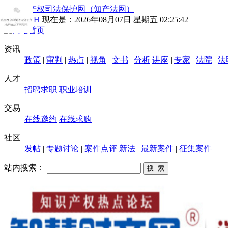
ENGLISH
现在是：
2026年08月07日 星期五 02:25:43
资讯
政策
|
审判
|
热点
|
视角
|
文书
|
分析
讲座
|
专家
|
法院
|
法
人才
招聘求职
职业培训
交易
在线邀约
在线求购
社区
发帖
|
专题讨论
|
案件点评
新法
|
最新案件
|
征集案件
站内搜索：