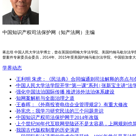
中国知识产权司法保护网（知产法网）主编
蒋志培 中国人民大学法学博士，曾在英国伯明翰大学法学院、美国约翰马歇尔法
督案件专家委员会委员，2014年、2015年受美国约翰马歇尔法学院、中国驻加拿
学界动态
·
王利明 朱虎：《民法典》合同编通则司法解释的亮点与创新
·
中国人民大学法学院开学​“第一课”系列 | 张新宝主讲“
·
强化中国法治国际传播 推进涉外法治体系建设
·
知网案解析与全面治理之道
·
王春晖：《外商投资电信企业管理规定》有重大修改
·
孙宪忠：我学习研究民法的三个问题意识
·
中国知识产权司法保护网于2014年改版
·
上个世纪90年代互联网登陆还不是太容易，上网规则也
·
我国古代版权制度的历史演进