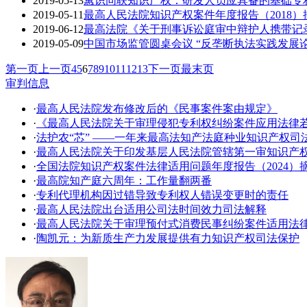
2019-05-13
蕙识同联知识产权：研发人员应具备的基础专
2019-05-11
最高人民法院知识产权案件年度报告（2018）
2019-06-12
最高法院《关于刑事诉讼庭审中辩护人携带记
2019-05-09
中国市场监管圆桌会议 “反垄断执法实践发展
第一页
上一页
4
5
6
7
8
9
10
11
12
13
下一页
最末页
审判信息
·
最高人民法院发布修改后的《民事案件案由规定》
·
《最高人民法院关于审理侵犯专利权纠纷案件应用法律
·
法护农“芯” ——一年来最高法知产法庭种业知识产权司
·
​最高人民法院关于印发基层人民法院管辖第一审知识产
·
全国法院知识产权案件法律适用问题年度报告（2024）
·
最高院知产庭六周年：工作量翻两番
·
专利代理机构因过错导致专利权人错误变更时的责任
·
最高人民法院出台适用公司法时间效力司法解释
·
最高人民法院关于审理预付式消费民事纠纷案件适用法
·
陶凯元：为新质生产力发展提供有力知识产权司法保护