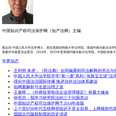
中国知识产权司法保护网（知产法网）主编
蒋志培 中国人民大学法学博士，曾在英国伯明翰大学法学院、美国约翰马歇尔法
督案件专家委员会委员，2014年、2015年受美国约翰马歇尔法学院、中国驻加拿
学界动态
·
王利明 朱虎：《民法典》合同编通则司法解释的亮点与创新
·
中国人民大学法学院开学​“第一课”系列 | 张新宝主讲“
·
强化中国法治国际传播 推进涉外法治体系建设
·
知网案解析与全面治理之道
·
王春晖：《外商投资电信企业管理规定》有重大修改
·
孙宪忠：我学习研究民法的三个问题意识
·
中国知识产权司法保护网于2014年改版
·
上个世纪90年代互联网登陆还不是太容易，上网规则也
·
我国古代版权制度的历史演进