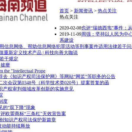
首页
>
新闻资讯
>
热点关注
热点关注
2020-02-08
也评“瑞德西韦”事件：
2019-11-09
周强：坚持以人民为中
系建设
利用信息网络、帮助信息网络犯罪活动等刑事案件适用法律若干问
：用价值重新定义技术产品 | 科技向善大咖说
若干规定
向披靡
m the "Intellectual Prope
辞去《知识产权司法保护网》等网站“网监”等职务的公告
会议第0348号（科学技术类020号）提案答复的函
识产权审判领域改革创新的实施意见
院
制度
的“双下降”现象
──简评欧盟商标“三条杠"无效宣告案
开创知识产权司法保护新篇章
科技动能持续释放