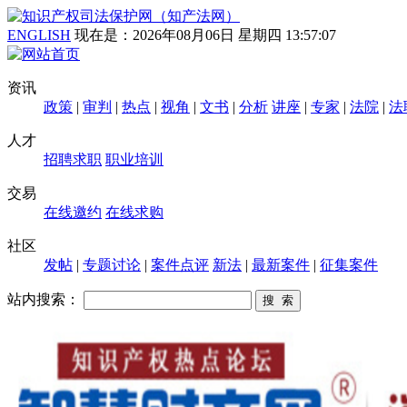
ENGLISH
现在是：
2026年08月06日 星期四 13:57:07
资讯
政策
|
审判
|
热点
|
视角
|
文书
|
分析
讲座
|
专家
|
法院
|
法
人才
招聘求职
职业培训
交易
在线邀约
在线求购
社区
发帖
|
专题讨论
|
案件点评
新法
|
最新案件
|
征集案件
站内搜索：