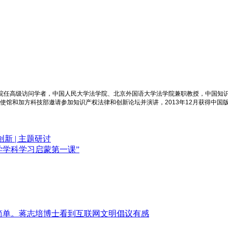
学院任高级访问学者，中国人民大学法学院、北京外国语大学法学院兼职教授，中国知
大使馆和加方科技部邀请参加知识产权法律和创新论坛并演讲，2013年12月获得中国
 | 主题研讨
法学学科学习启蒙第一课”
简单。蒋志培博士看到互联网文明倡议有感