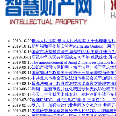
2019-10-29
最高人民法院 最高人民检察院关于办理非法
2019-10-12
斯坦福和平创新实验室Margarita Quihuis
2019-10-16
国家市场监督管理总局:规范商标申请注册行为
2019-10-01
庆祝中华人民共和国成立70周年 威武雄壮 所
2019-09-18
The announcement of Jiang Zhipei's resignation fro
2019-09-16
知识产权司法保护网（知产法网）关于蒋志培
2019-09-11
国家知识产权局关于政协十三届全国委员会第二次
2019-09-16
中共北京市委全面依法治市委员会关于加强知
2019-08-18
最高法知识产权庭首派技术调查官支援地方法
2019-06-23
周翔：重新审视并优化我国专利无效诉讼程序
2019-07-17
今天上半年我国出现专利、商标注册申请不多见
2019-07-07
欧洲IPSIDE：此“三条杠”非彼“三条杠”？ 
2019-05-30
罗东川：加强法律职业共同体交流合作 共同
2019-05-13
去年研究与试验发展经费达19657亿元 我国